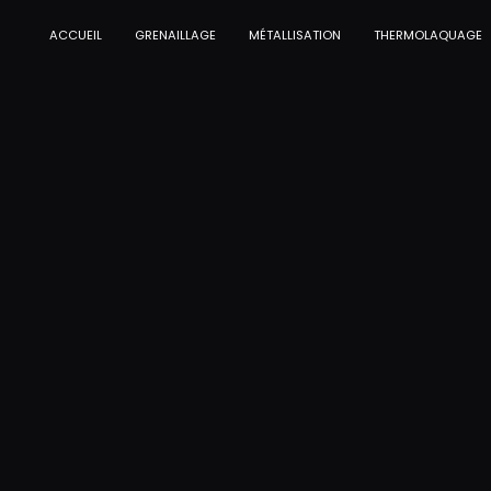
Panneau de gestion des cookies
ACCUEIL
GRENAILLAGE
MÉTALLISATION
THERMOLAQUAGE