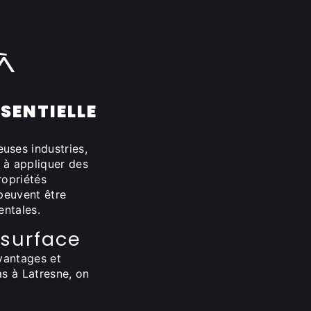
à
SSENTIELLE
uses industries,
 à appliquer des
ropriétés
peuvent être
entales.
 surface
vantages et
as à Latresne, on